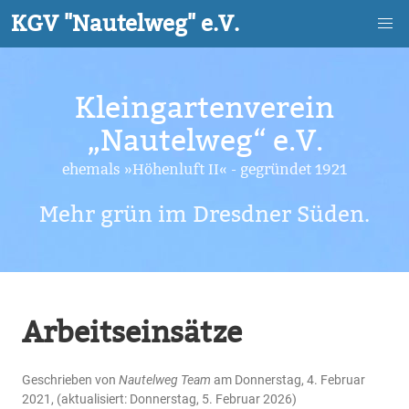
Skip
Kleingartenverein
to
„Nautelweg“ e.V.
main
ehemals »Höhenluft II« - gegründet 1921
content
Mehr grün im Dresdner Süden.
Arbeitseinsätze
Geschrieben von
Nautelweg Team
am Donnerstag, 4. Februar
2021, (aktualisiert: Donnerstag, 5. Februar 2026)